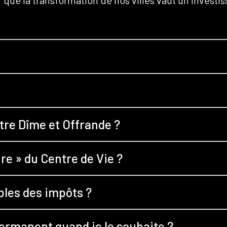
 que la transformation de nos villes vaut un investi
ntre Dîme et Offrande ?
re » du Centre de Vie ?
bles des impôts ?
permanent quand je le souhaite ?