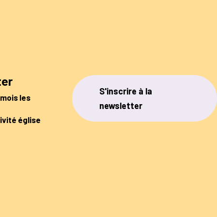
ter
S'inscrire à la
 mois les
newsletter
ivité église