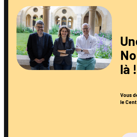
Un
No
là 
Vous dé
le Cent